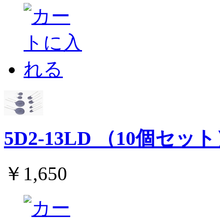
5D2-13LD （10個セッ
￥1,650